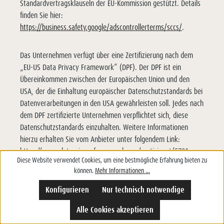
Standardvertragsklauseln der EU-Kommission gestützt. Details
finden Sie hier:
https://business.safety.google/adscontrollerterms/sccs/
.
Das Unternehmen verfügt über eine Zertifizierung nach dem
„EU-US Data Privacy Framework“ (DPF). Der DPF ist ein
Übereinkommen zwischen der Europäischen Union und den
USA, der die Einhaltung europäischer Datenschutzstandards bei
Datenverarbeitungen in den USA gewährleisten soll. Jedes nach
dem DPF zertifizierte Unternehmen verpflichtet sich, diese
Datenschutzstandards einzuhalten. Weitere Informationen
hierzu erhalten Sie vom Anbieter unter folgendem Link:
https://www.dataprivacyframework.gov/participant/5780
.
Diese Website verwendet Cookies, um eine bestmögliche Erfahrung bieten zu
können.
Mehr Informationen ...
IP Anonymisierung
Konfigurieren
Nur technisch notwendige
Die Google Analytics IP-Anonymisierung ist aktiviert. Dadurch
Alle Cookies akzeptieren
wird Ihre IP-Adresse von Google innerhalb von Mitgliedstaaten
der Europäischen Union oder in anderen Vertragsstaaten des