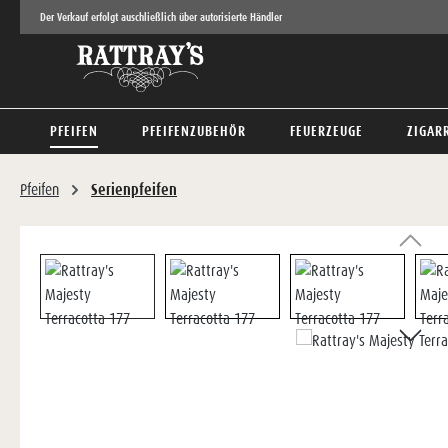
Der Verkauf erfolgt auschließlich über autorisierte Händler
 Hauptinhalt springen
Zur Suche springen
Zur Hauptnavigation springen
PFEIFEN
PFEIFENZUBEHÖR
FEUERZEUGE
ZIGAR
Pfeifen
Serienpfeifen
Bildergalerie überspringen