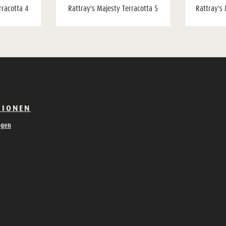
rracotta 4
Rattray's Majesty Terracotta 5
Rattray's 
TIONEN
ngen