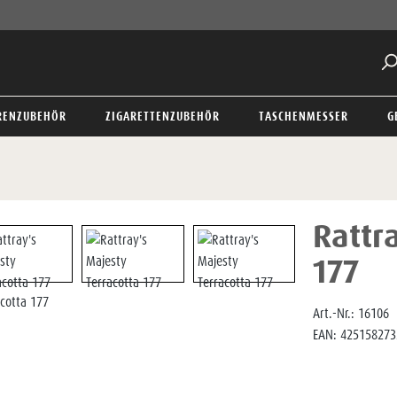
RENZUBEHÖR
ZIGARETTENZUBEHÖR
TASCHENMESSER
G
Rattr
177
Art.-Nr.:
16106
EAN:
425158273