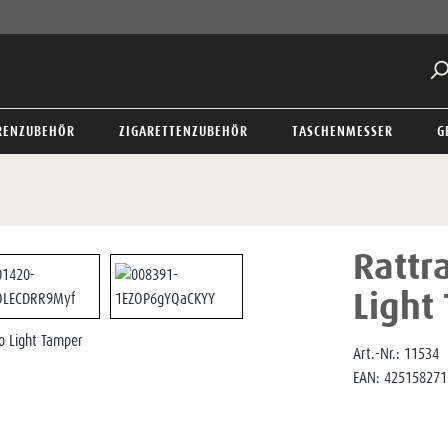
RENZUBEHÖR
ZIGARETTENZUBEHÖR
TASCHENMESSER
G
Rattr
Light
Art.-Nr.:
11534
EAN:
425158271