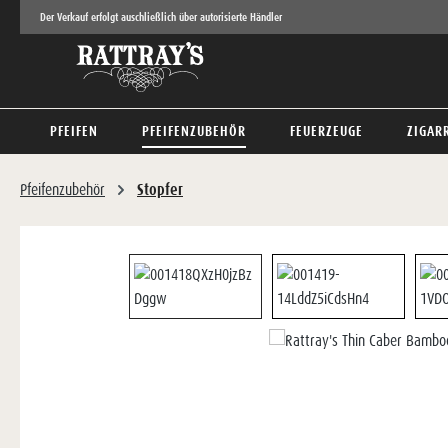
Der Verkauf erfolgt auschließlich über autorisierte Händler
 Hauptinhalt springen
Zur Suche springen
Zur Hauptnavigation springen
PFEIFEN
PFEIFENZUBEHÖR
FEUERZEUGE
ZIGAR
Pfeifenzubehör
Stopfer
Bildergalerie überspringen