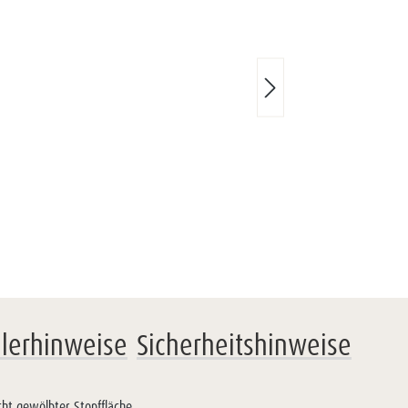
llerhinweise
Sicherheitshinweise
ht gewölbter Stopffläche.