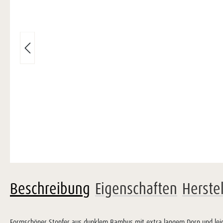
Beschreibung
Eigenschaften
Herste
Formschöner Stopfer aus dunklem Bambus mit extra langem Dorn und leic